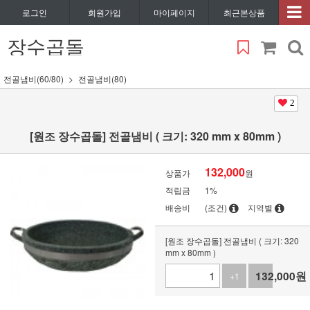
로그인
회원가입
마이페이지
최근본상품
장수곱돌
전골냄비(60/80)
전골냄비(80)
2
[원조 장수곱돌] 전골냄비 ( 크기: 320 mm x 80mm )
132,000
상품가
원
적립금
1%
배송비
(조건)
지역별
[원조 장수곱돌] 전골냄비 ( 크기: 320
mm x 80mm )
132,000
원
+1
-1