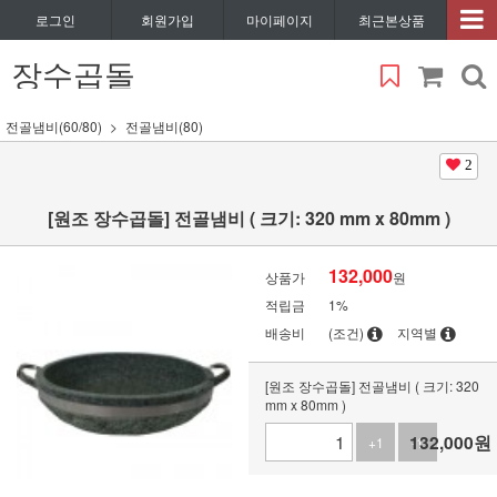
로그인
회원가입
마이페이지
최근본상품
장수곱돌
전골냄비(60/80)
전골냄비(80)
2
[원조 장수곱돌] 전골냄비 ( 크기: 320 mm x 80mm )
132,000
상품가
원
적립금
1%
배송비
(조건)
지역별
[원조 장수곱돌] 전골냄비 ( 크기: 320
mm x 80mm )
132,000
원
+1
-1