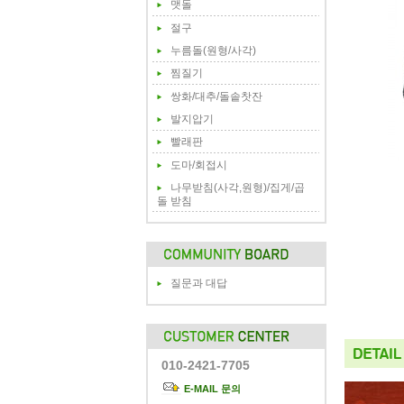
맷돌
절구
누름돌(원형/사각)
찜질기
쌍화/대추/돌솥찻잔
발지압기
빨래판
도마/회접시
나무받침(사각,원형)/집게/곱
돌 받침
질문과 대답
010-2421-7705
E-MAIL 문의