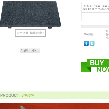
[원조 장수곱돌] 곱돌도마 
mm )소량 주문제작 
재
마우스를 올려보세요
특이사항
원
제