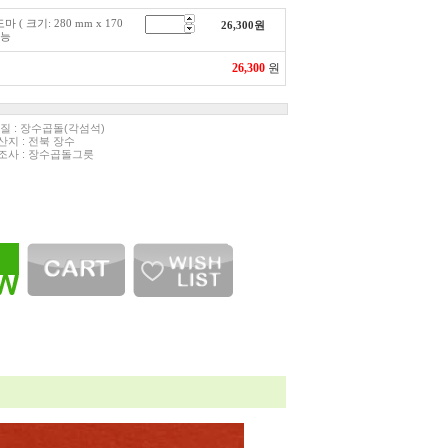
( 크기: 280 mm x 170
26,300
원
가능
26,300
원
 질 : 장수곱돌(각섬석)
산지 : 전북 장수
조사 : 장수곱돌그릇