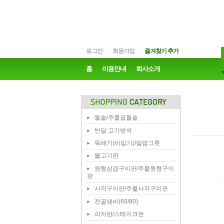
로그인
회원가입
즐겨찾기 추가
홈
이용안내
회사소개
돌솥/주물곱돌솥
반달 고기방석
뚝배기(비빔기)/알밥그릇
불고기판
원형삼겹구이판/주물원형구이
판
사각구이판/주물사각구이판
전골냄비(60/80)
피자판/스테이크판