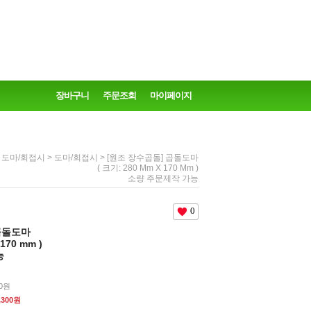
장바구니
주문조회
마이페이지
>
>
> [원조 장수곱돌] 곱돌도마
도마/회접시
도마/회접시
( 크기: 280 Mm X 170 Mm )
소량 주문제작 가능
0
곱돌도마
 170 mm )
능
40원
,300
원