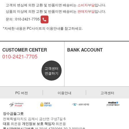
고객의 변심에 의한 교환 및 반품이면 배송비는
소비자부담
입니다.
상품의 이상에 의한 교환 및 반품이면 배송비는
판매자부담
입니다.
문의 :
010-2421-7705
*자세한 내용은 PC사이트의 이용안내를 참고하세요.
CUSTOMER CENTER
BANK ACCOUNT
010-2421-7705
고객센터
연결하기
PC 버전
이용안내
고객센터
장수곱돌그릇
전북특별자치도 김제시 금산면 구성7길 6
대표
최온용
개인정보 보호 책임자
최온용
통신판매업신고번호
제 2016-4750066-30-2-00010호