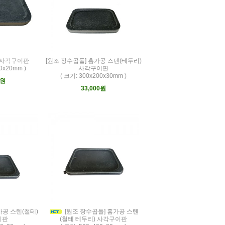
] 사각구이판
[원조 장수곱돌] 홈가공 스텐(테두리)
0x20mm )
사각구이판
( 크기: 300x200x30mm )
0원
33,000원
가공 스텐(철테)
[원조 장수곱돌] 홈가공 스텐
이판
(철테 테두리) 사각구이판