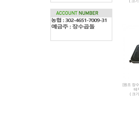
( 크기
[원조 장
테
( 크기