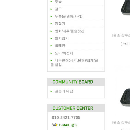
맷돌
절구
누름돌(원형/사각)
찜질기
쌍화/대추/돌솥찻잔
[원조 장수
발지압기
( 크기
빨래판
도마/회접시
나무받침(사각,원형)/집게/곱
돌 받침
질문과 대답
010-2421-7705
[원조 장수
E-MAIL 문의