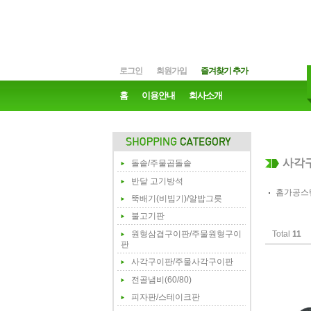
로그인
회원가입
즐겨찾기 추가
홈
이용안내
회사소개
사각
돌솥/주물곱돌솥
반달 고기방석
홈가공스
뚝배기(비빔기)/알밥그릇
불고기판
원형삼겹구이판/주물원형구이
Total
11
판
사각구이판/주물사각구이판
전골냄비(60/80)
피자판/스테이크판