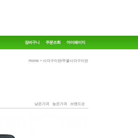
장바구니
주문조회
마이페이지
>
Home
사각구이판/주물사각구이판
낮은가격
높은가격
브랜드순