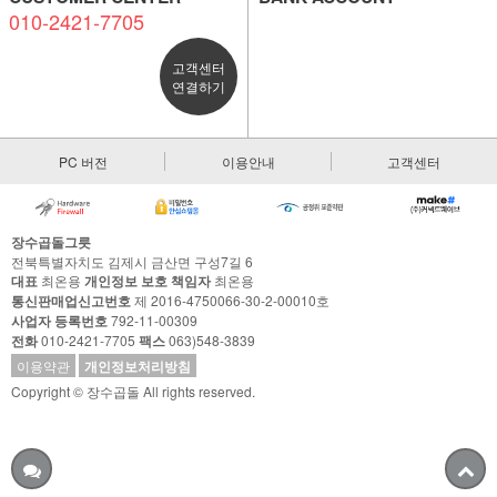
010-2421-7705
고객센터
연결하기
PC 버전
이용안내
고객센터
장수곱돌그릇
전북특별자치도 김제시 금산면 구성7길 6
대표
최온용
개인정보 보호 책임자
최온용
통신판매업신고번호
제 2016-4750066-30-2-00010호
사업자 등록번호
792-11-00309
전화
010-2421-7705
팩스
063)548-3839
이용약관
개인정보처리방침
Copyright © 장수곱돌 All rights reserved.